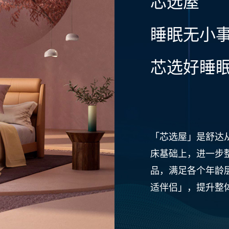
芯选屋
睡眠无小
芯选好睡
「芯选屋」是舒达
床基础上，进一步
品，满足各个年龄
适伴侣」，提升整