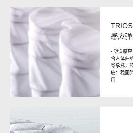
TRIO
感应弹
· 舒适感
合人体曲线
脊承托，释
应：稳固
用