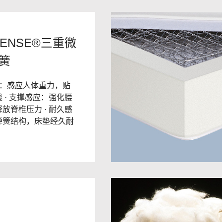
SENSE®三重微
簧
应：感应人体重力，贴
 · 支撑感应：强化腰
放脊椎压力 · 耐久感
弹簧结构，床垫经久耐