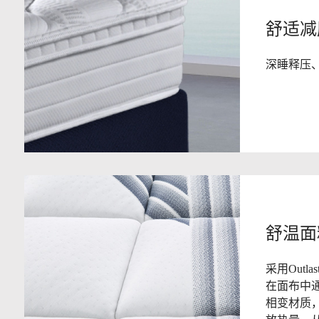
舒适减
深睡释压
舒温面
采用Outl
在面布中
相变材质