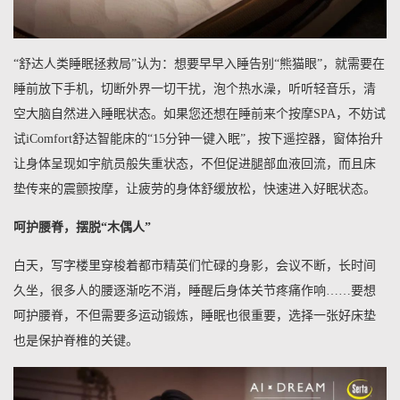
“舒达人类睡眠拯救局”认为：想要早早入睡告别“熊猫眼”，就需要在
睡前放下手机，切断外界一切干扰，泡个热水澡，听听轻音乐，清
空大脑自然进入睡眠状态。如果您还想在睡前来个按摩SPA，不妨试
试iComfort舒达智能床的“15分钟一键入眠”，按下遥控器，窗体抬升
让身体呈现如宇航员般失重状态，不但促进腿部血液回流，而且床
垫传来的震颤按摩，让疲劳的身体舒缓放松，快速进入好眠状态。
呵护腰脊，摆脱“木偶人”
白天，写字楼里穿梭着都市精英们忙碌的身影，会议不断，长时间
久坐，很多人的腰逐渐吃不消，睡醒后身体关节疼痛作响……要想
呵护腰脊，不但需要多运动锻炼，睡眠也很重要，选择一张好床垫
也是保护脊椎的关键。