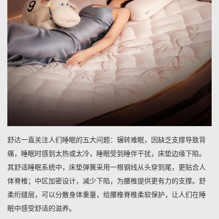
舒达一直关注人们睡眠的五大问题：辗转难眠，因缺乏支撑导致背
痛，睡眠时感到太热或太冷，睡眠受到睡伴干扰，床垫边缘下陷。
其舒适睡眠系统中，床垫弹簧采用一根钢线从头穿到尾，更贴合人
体脊椎；中区加密设计，减少下陷，为腰椎提供更有力的支撑。舒
柔绗缝层，可以分散身体重量，给腰椎脊椎柔软保护，让人们在睡
眠中感受舒适的滋养。